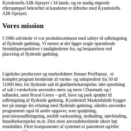
Kyndestofts AIR-Sprayer i 34 lande, og en stadig stigende
efterspørgsel bekræfter at kunderne er tilfredse med Kyndestofts
AIR-Sprayer.
Vores mission
I 1986 udvidede vi vor produktsortiment med udstyr til udbringning
af flydende gødning. Vi mener at der ligger nogle spændende
fremtidsperspektiver i mulighederne for, og besparelsen ved
placering af flydende gødning.
Ligeledes producerer og markedsfører firmaet Proffspray, et
komplet program bestående af væske- og saltspredere fra 50 til
11000 liter, for flydende salt til glatførebekæmpelse, idet spredning
af salt i væskeform anvendes mere og mere i Danmark og i
udlandet, samt Royal Green – golf, have og park sprøjter til
udbringning af flydende gødning. Kyndestoft Maskinfabrik bygger
her på mange års erfaring med flydende gødning, således anvendes
programmet også til andre opgaver, som sprøjtning,
præcisionsudbringning, mobilt vaskeanlæg, nedkøling, støvbinding,
brandbekæmpelse m.m. Den store anvendelsesbrede sikrer høj
rentabilitet. Flere komponenter af systemet er patenteret og/eller