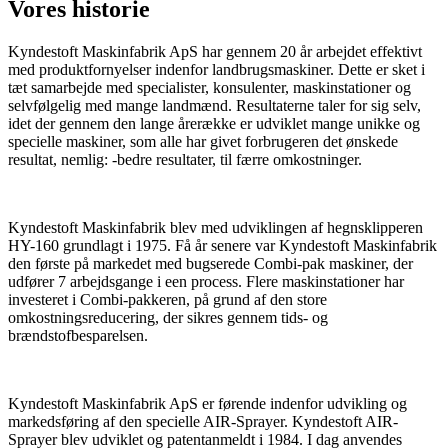
Vores historie
Kyndestoft Maskinfabrik ApS har gennem 20 år arbejdet effektivt
med produktfornyelser indenfor landbrugsmaskiner. Dette er sket i
tæt samarbejde med specialister, konsulenter, maskinstationer og
selvfølgelig med mange landmænd. Resultaterne taler for sig selv,
idet der gennem den lange årerække er udviklet mange unikke og
specielle maskiner, som alle har givet forbrugeren det ønskede
resultat, nemlig: -bedre resultater, til færre omkostninger.
Kyndestoft Maskinfabrik blev med udviklingen af hegnsklipperen
HY-160 grundlagt i 1975. Få år senere var Kyndestoft Maskinfabrik
den første på markedet med bugserede Combi-pak maskiner, der
udfører 7 arbejdsgange i een process. Flere maskinstationer har
investeret i Combi-pakkeren, på grund af den store
omkostningsreducering, der sikres gennem tids- og
brændstofbesparelsen.
Kyndestoft Maskinfabrik ApS er førende indenfor udvikling og
markedsføring af den specielle AIR-Sprayer. Kyndestoft AIR-
Sprayer blev udviklet og patentanmeldt i 1984. I dag anvendes