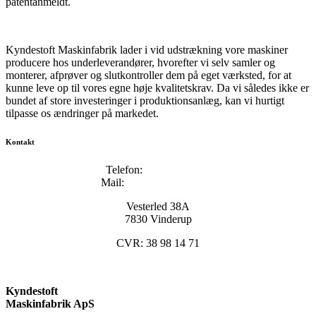
patentanmeldt.
Kyndestoft Maskinfabrik lader i vid udstrækning vore maskiner
producere hos underleverandører, hvorefter vi selv samler og
monterer, afprøver og slutkontroller dem på eget værksted, for at
kunne leve op til vores egne høje kvalitetskrav. Da vi således ikke er
bundet af store investeringer i produktionsanlæg, kan vi hurtigt
tilpasse os ændringer på markedet.
Kontakt
Telefon:
+45 96133000
Mail:
info@kyndestoft.dk
Vesterled 38A
7830 Vinderup
CVR: 38 98 14 71
Kyndestoft
Maskinfabrik ApS