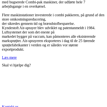
med bugserede Combi-pak maskiner, der udførte hele 7
arbejdsgange i en overkørsel.
Flere maskinstationer investerede i combi pakkeren, på grund af den
store omkostningsreducering,
der sikredes gennem tid og brændstofbesparelse.
Kyndestoft Air-sprayer blev udviklet og patentanmeldt i 1984.
Luftsystemet der som det eneste på
markedet bygger på vaccum, kan påmonteres alle eksisterende
marksprøjter. Air-sprayeren eksporteres i dag til de 25 førende
sprøjtefabrikanter i verden og er således vor største
exportprodukt.
Læs mere
Skal vi hjælpe dig?
Vi har mange års erfaring i salg og rådgivning indenfor maskiner, så
tag endelig gerne fat i os og så skal vi efter bedste evne også få
hjulpet dig.
Du kan enten ringe til os, sende en mail eller udfylde
kontaktformularen som du finder på kontaktsiden eller på knappen
herunder.
Kontakt os