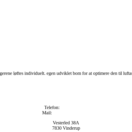
gerene løftes individuelt. egen udviklet bom for at optimere den til luftas
Telefon:
+45 96133000
Mail:
info@kyndestoft.dk
Vesterled 38A
7830 Vinderup