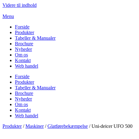
Videre til indhold
Menu
Forside
Produkter
Tabeller & Manualer
Brochure
Nyheder
Om os
Kontakt
Web handel
Forside
Produkter
Tabeller & Manualer
Brochure
Nyheder
Om os
Kontakt
Web handel
Produkter
/
Maskiner
/
Glatførebekæmpelse
/ Uni-deicer UFO 500