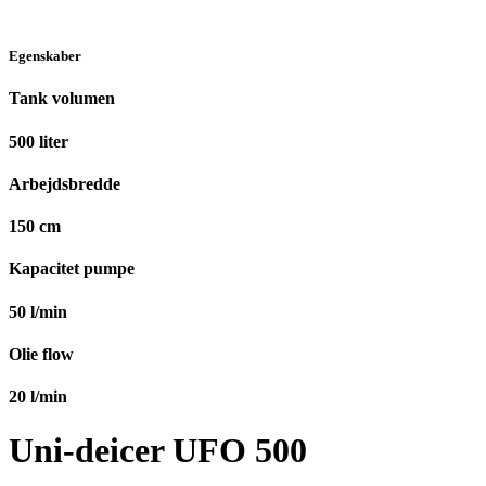
Egenskaber
Tank volumen
500
liter
Arbejdsbredde
150
cm
Kapacitet pumpe
50
l/min
Olie flow
20
l/min
Uni-deicer UFO 500