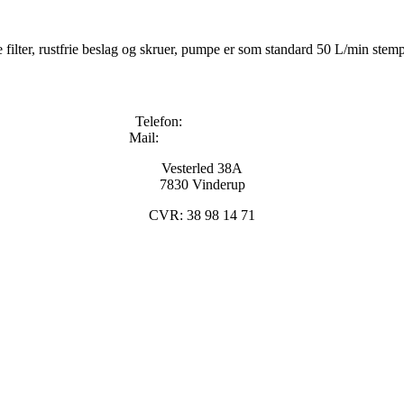
filter, rustfrie beslag og skruer, pumpe er som standard 50 L/min stempel
Telefon:
+45 96133000
Mail:
info@kyndestoft.dk
Vesterled 38A
7830 Vinderup
CVR: 38 98 14 71