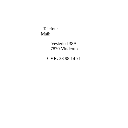
Telefon:
+45 96133000
Mail:
info@kyndestoft.dk
Vesterled 38A
7830 Vinderup
CVR: 38 98 14 71