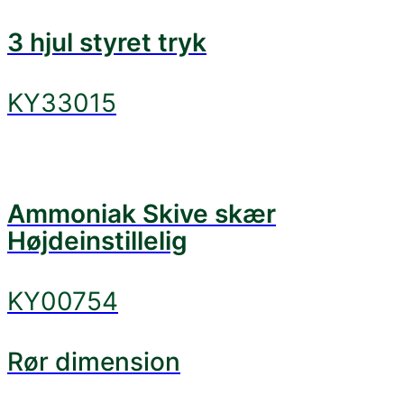
3 hjul styret tryk
KY33015
Ammoniak Skive skær
Højdeinstillelig
KY00754
Rør dimension