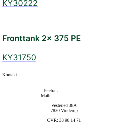
KY30222
Fronttank 2x 375 PE
KY31750
Kontakt
Telefon:
+45 96133000
Mail:
info@kyndestoft.dk
Vesterled 38A
7830 Vinderup
CVR: 38 98 14 71