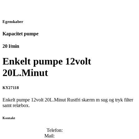
Egenskaber
Kapacitet pumpe
20
l/min
Enkelt pumpe 12volt
20L.Minut
KY27118
Enkelt pumpe 12volt 20L.Minut Rustfri skærm m sug og tryk filter
samt relæbox.
Kontakt
Telefon:
+45 96133000
Mail:
info@kyndestoft.dk