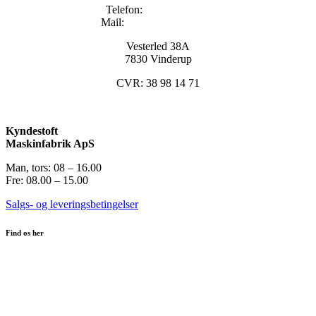
Telefon:
+45 96133000
Mail:
info@kyndestoft.dk
Vesterled 38A
7830 Vinderup
CVR: 38 98 14 71
Kyndestoft
Maskinfabrik ApS
Man, tors: 08 – 16.00
Fre: 08.00 – 15.00
Salgs- og leveringsbetingelser
Find os her