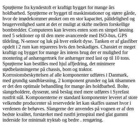
Sprøjterne fra kyndestoft er kraftigt bygget for mange års
holdbarhed. Sprøjterne er bygget til maskinstationer og større gårde,
hvor de imødekommer ønsket om en stor kapacitet, pålidelighed og
brugervenlighed samt at det er muligt at skifte mellem forskellige
bombredder. Computeren kan leveres enten som en simpel løsning
med 5 sektioner op til den mere avancerede med ISO-bus, GPS
tildeling, N-sensor og luk på hver enkelt dyse. Tanken er af glasfiber
opdelt i 2 rum kan repareres hvis den beskadiges. Chassiet er meget
kraftigt og bygget for mange års intens brug der er mulighed for
montering af anhængertræk for anhænger med last op til 10 tons.
Sprøjterne kan bestilles med hjul affjedring, det minimere
stødbelastningerne på chassis, bom og traktor.
Korrosionsbeskyttelsen af alle komponenter udføres i Danmark,
med grundig sandblæsning, 2 komponent grunder og lak tilsammen
er det den optimale behandling for mange års holdbarhed. Bolte,
slangeholdere, dysserør, små beslag med mere udføres i Syrefast
rustfrit stål. Komponenterne er standard komponenter leveret af store
velkendte producenter så reservedele let kan skaffes uanset hvor i
verdenen de behøves. Slangerne der anvendes på vognen er af den
bedste kvalitet, forstærket med rustfri jernspiral med glat gummi
inderside for minimalt tryktab og bedre . rengøring.