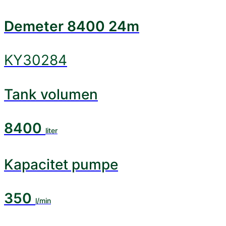
Demeter 8400 24m
KY30284
Tank volumen
8400
liter
Kapacitet pumpe
350
l/min