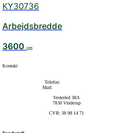
KY30736
Arbejdsbredde
3600
cm
Kontakt
Telefon:
+45 96133000
Mail:
info@kyndestoft.dk
Vesterled 38A
7830 Vinderup
CVR: 38 98 14 71